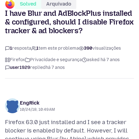
Solved
Arquivado
I have Blur and AdBlockPlus installed
& configured, should I disable Firefox
tracker & ad blockers?
1
resposta
1
tem este problema
390
visualizações
Firefox
Privacidade e segurança
asked há 7 anos
user1929
replied
há 7 anos
EngRick
10/24/18, 10:49 AM
Firefox 63.0 just installed and I see a tracker
blocker is enabled by default. However, I will