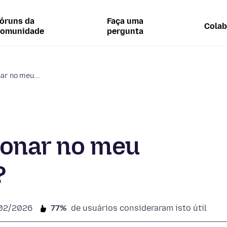
óruns da
Faça uma
Colab
comunidade
pergunta
nar no meu...
cionar no meu
?
02/2026
77%
de usuários consideraram isto útil