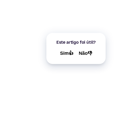
Este artigo foi útil?
Sim👍
Não👎