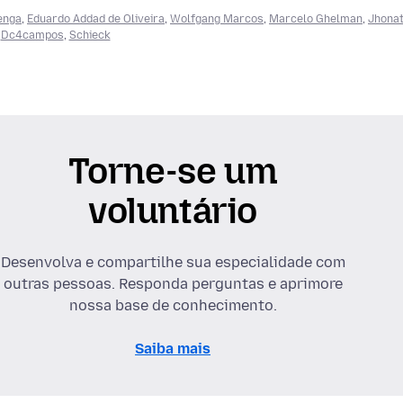
enga
,
Eduardo Addad de Oliveira
,
Wolfgang Marcos
,
Marcelo Ghelman
,
Jhona
,
Dc4campos
,
Schieck
Torne-se um
voluntário
Desenvolva e compartilhe sua especialidade com
outras pessoas. Responda perguntas e aprimore
nossa base de conhecimento.
Saiba mais