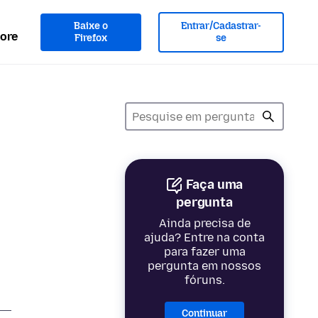
Baixe o
Entrar/Cadastrar-
ore
Firefox
se
Faça uma
pergunta
Ainda precisa de
ajuda? Entre na conta
para fazer uma
pergunta em nossos
fóruns.
Continuar