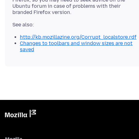
Ubuntu forum in case of problems with their
http://kb.mozillazine.org/Corrupt_localstore.rdf
Changes to toolbars and window sizes are not
saved