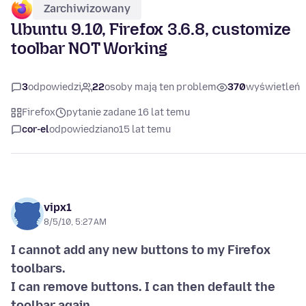
Zarchiwizowany
Ubuntu 9.10, Firefox 3.6.8, customize
toolbar NOT Working
3
odpowiedzi
22
osoby mają ten problem
370
wyświetleń
Firefox
pytanie zadane 16 lat temu
cor-el
odpowiedziano
15 lat temu
vipx1
8/5/10, 5:27 AM
I cannot add any new buttons to my Firefox
toolbars.
I can remove buttons. I can then default the
toolbar again.