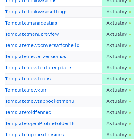
Template:lockwiseeos
Aktualny
Template:lockwisesettings
Aktualny
Template:managealias
Aktualny
Template:menupreview
Aktualny
Template:newconversationhello
Aktualny
Template:newerversionios
Aktualny
Template:newfeatureupdate
Aktualny
Template:newfocus
Aktualny
Template:newklar
Aktualny
Template:newtabpocketmenu
Aktualny
Template:oldfennec
Aktualny
Template:openProfileFolderTB
Aktualny
Template:openextensions
Aktualny