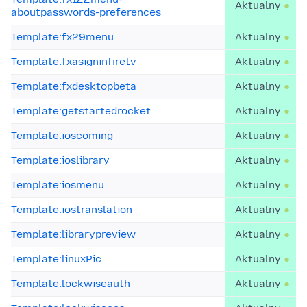
Aktualny
aboutpasswords-preferences
Template:fx29menu
Aktualny
Template:fxasigninfiretv
Aktualny
Template:fxdesktopbeta
Aktualny
Template:getstartedrocket
Aktualny
Template:ioscoming
Aktualny
Template:ioslibrary
Aktualny
Template:iosmenu
Aktualny
Template:iostranslation
Aktualny
Template:librarypreview
Aktualny
Template:linuxPic
Aktualny
Template:lockwiseauth
Aktualny