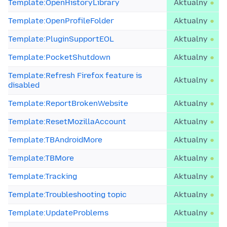
Template:OpenHistoryLibrary
Aktualny
Template:OpenProfileFolder
Aktualny
Template:PluginSupportEOL
Aktualny
Template:PocketShutdown
Aktualny
Template:Refresh Firefox feature is
Aktualny
disabled
Template:ReportBrokenWebsite
Aktualny
Template:ResetMozillaAccount
Aktualny
Template:TBAndroidMore
Aktualny
Template:TBMore
Aktualny
Template:Tracking
Aktualny
Template:Troubleshooting topic
Aktualny
Template:UpdateProblems
Aktualny