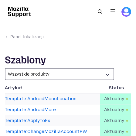
Panel lokalizacji
Szablony
Artykuł
Status
Template:AndroidMenuLocation
Aktualny
Template:AndroidMore
Aktualny
Template:ApplytoFx
Aktualny
Template:ChangeMozillaAccountPW
Aktualny