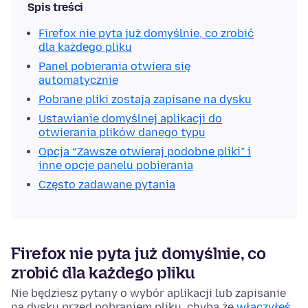
Spis treści
Firefox nie pyta już domyślnie, co zrobić
dla każdego pliku
Panel pobierania otwiera się
automatycznie
Pobrane pliki zostają zapisane na dysku
Ustawianie domyślnej aplikacji do
otwierania plików danego typu
Opcja “Zawsze otwieraj podobne pliki” i
inne opcje panelu pobierania
Często zadawane pytania
Firefox nie pyta już domyślnie, co
zrobić dla każdego pliku
Nie będziesz pytany o wybór aplikacji lub zapisanie
na dysku przed pobraniem pliku, chyba że
włączyłeś