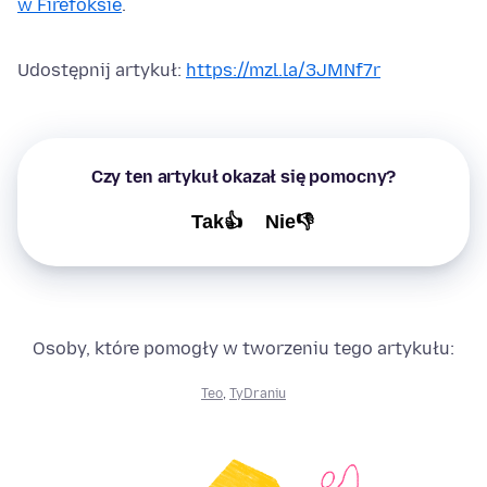
w Firefoksie
.
Udostępnij artykuł:
https://mzl.la/3JMNf7r
Czy ten artykuł okazał się pomocny?
Tak👍
Nie👎
Osoby, które pomogły w tworzeniu tego artykułu:
Teo
,
TyDraniu