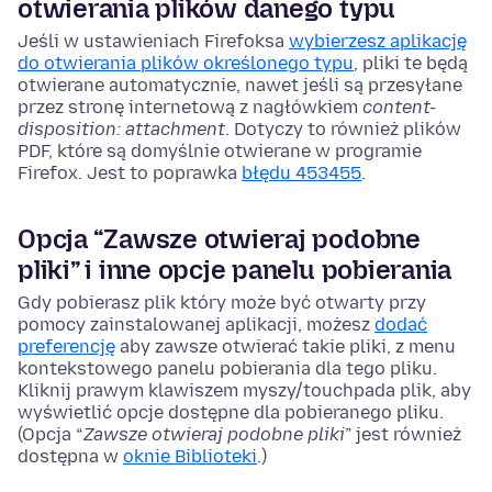
otwierania plików danego typu
Jeśli w ustawieniach Firefoksa
wybierzesz aplikację
do otwierania plików określonego typu
, pliki te będą
otwierane automatycznie, nawet jeśli są przesyłane
przez stronę internetową z nagłówkiem
content-
disposition: attachment
. Dotyczy to również plików
PDF, które są domyślnie otwierane w programie
Firefox. Jest to poprawka
błędu 453455
.
Opcja “Zawsze otwieraj podobne
pliki” i inne opcje panelu pobierania
Gdy pobierasz plik który może być otwarty przy
pomocy zainstalowanej aplikacji, możesz
dodać
preferencję
aby zawsze otwierać takie pliki, z menu
kontekstowego panelu pobierania dla tego pliku.
Kliknij prawym klawiszem myszy/touchpada
plik, aby
wyświetlić opcje dostępne dla pobieranego pliku.
(Opcja “
Zawsze otwieraj podobne pliki
” jest również
dostępna w
oknie Biblioteki
.)