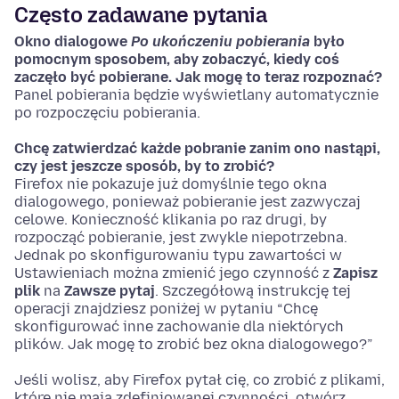
Często zadawane pytania
Okno dialogowe
Po ukończeniu pobierania
było
pomocnym sposobem, aby zobaczyć, kiedy coś
zaczęło być pobierane. Jak mogę to teraz rozpoznać?
Panel pobierania będzie wyświetlany automatycznie
po rozpoczęciu pobierania.
Chcę zatwierdzać każde pobranie zanim ono nastąpi,
czy jest jeszcze sposób, by to zrobić?
Firefox nie pokazuje już domyślnie tego okna
dialogowego, ponieważ pobieranie jest zazwyczaj
celowe. Konieczność klikania po raz drugi, by
rozpocząć pobieranie, jest zwykle niepotrzebna.
Jednak po skonfigurowaniu typu zawartości w
Ustawieniach można zmienić jego czynność z
Zapisz
plik
na
Zawsze pytaj
. Szczegółową instrukcję tej
operacji znajdziesz poniżej w pytaniu “Chcę
skonfigurować inne zachowanie dla niektórych
plików. Jak mogę to zrobić bez okna dialogowego?”
Jeśli wolisz, aby Firefox pytał cię, co zrobić z plikami,
które nie mają zdefiniowanej czynności, otwórz