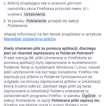
Kliknij znajdujący się w prawym górnym
narożniku okna Firefoksa przycisk menu
i
wybierz
Ustawienia
.
W panelu
Pobieranie
przejdź do sekcji
Pobieranie
.
Więcej informacji na ten temat znajdziesz w artykule
Menedżer pobierania plików
.
Kiedy otwieram plik za pomocą aplikacji, dlaczego
jest on również zapisywany w folderze
Pobrane
?
Przed wersją 98, pliki otwierane w Firefoksie za
pomocą aplikacji były zapisywane w systemowym
folderze Temp w systemach Windows i Linux, nawet
jeśli użytkownik nie był tego świadomy. Firefox nie
zapisuje już plików w folderze tymczasowym ze
względu na minusy zapisywania plików w lokalizacji,
którą trudno odkryć. Zamiast tego pliki są teraz
zapisywane w lokalizacji folderu wskazanej w
ustawieniach programu Firefox, w panelu
Ogólne
, w
sekcji
Pobieranie
, w opcji
Pobierane pliki zapisuj do:
.
(Firefox nie będzie pytał o wybór folderu przy