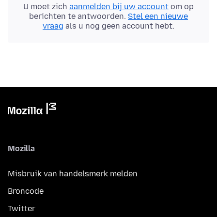
U moet zich
aanmelden bij uw account
om op
berichten te antwoorden.
Stel een nieuwe
vraag
als u nog geen account hebt.
Mozilla
Misbruik van handelsmerk melden
Broncode
Twitter