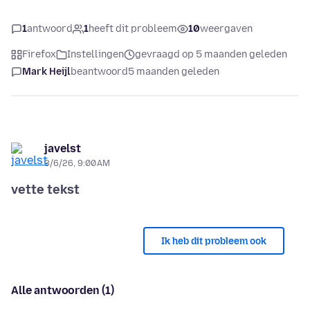
1
antwoord
1
heeft dit probleem
10
weergaven
Firefox
Instellingen
gevraagd op 5 maanden geleden
Mark Heijl
beantwoord
5 maanden geleden
javelst
3/6/26, 9:00 AM
vette tekst
Ik heb dit probleem ook
Alle antwoorden (1)