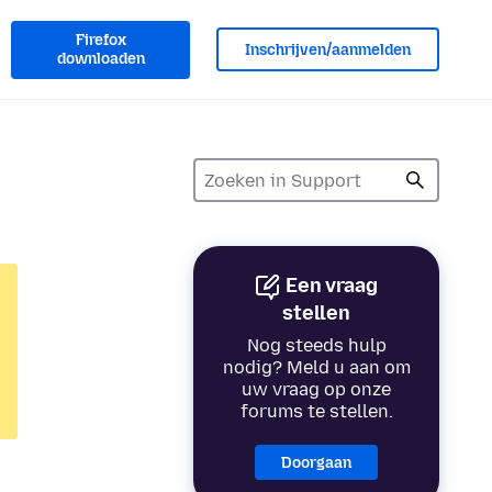
Firefox
Inschrijven/aanmelden
downloaden
Een vraag
stellen
Nog steeds hulp
nodig? Meld u aan om
uw vraag op onze
forums te stellen.
Doorgaan