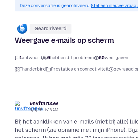
Deze conversatie is gearchiveerd.
Stel een nieuwe vraag 
Gearchiveerd
Weergave e-mails op scherm
1
antwoord
0
hebben dit probleem
60
weergaven
Thunderbird
Prestaties en connectiviteit
gevraagd op
9nvft4r65w
6/5/25, 1:26 AM
Bij het aanklikken van e-mails (niet bij alle) 
het scherm (zie opname met mijn iPhone). Bijz