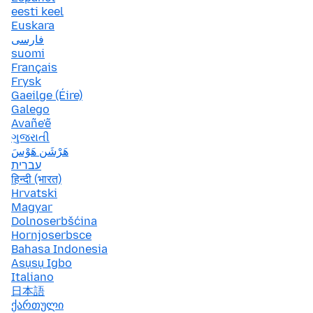
eesti keel
Euskara
فارسی
suomi
Français
Frysk
Gaeilge (Éire)
Galego
Avañe'ẽ
ગુજરાતી
هَرْشَن هَوْسَ
עברית
हिन्दी (भारत)
Hrvatski
Magyar
Dolnoserbšćina
Hornjoserbsce
Bahasa Indonesia
Asụsụ Igbo
Italiano
日本語
ქართული