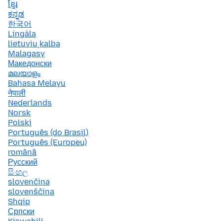
ខ្មែរ
ಕನ್ನಡ
한국어
Lingála
lietuvių kalba
Malagasy
Македонски
മലയാളം
Bahasa Melayu
नेपाली
Nederlands
Norsk
Polski
Português (do Brasil)
Português (Europeu)
română
Русский
සිංහල
slovenčina
slovenščina
Shqip
Српски