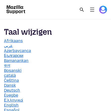
Taal wijzigen
Afrikaans
عربي
Azərbaycanca
Български
Bamanankan
বাংলা
Bosanski
català
Čeština
Dansk
Deutsch
Èʋegbe
Ελληνικά
English
Español