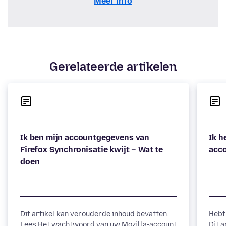
Meer info
Gerelateerde artikelen
Ik ben mijn accountgegevens van
Ik h
Firefox Synchronisatie kwijt – Wat te
Dit artikel kan verouderde inhoud bevatten.
Hebt
Lees Het wachtwoord van uw Mozilla-account
Dit a