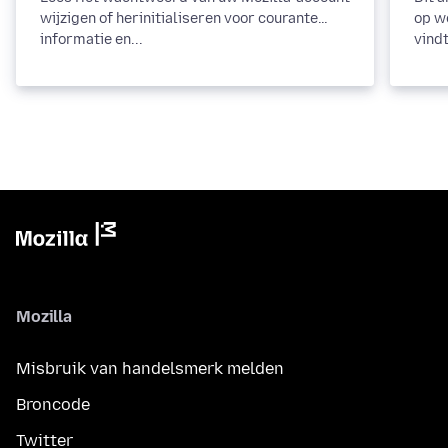
wijzigen of herinitialiseren voor courante
op w
informatie en...
vindt
Mozilla
Misbruik van handelsmerk melden
Broncode
Twitter