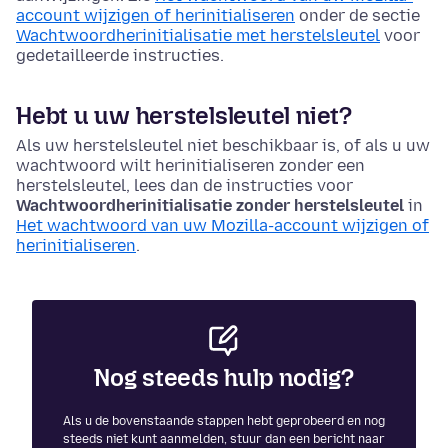
account wijzigen of herinitialiseren
onder de sectie
Wachtwoordherinitialisatie met herstelsleutel
voor
gedetailleerde instructies.
Hebt u uw herstelsleutel niet?
Als uw herstelsleutel niet beschikbaar is, of als u uw
wachtwoord wilt herinitialiseren zonder een
herstelsleutel, lees dan de instructies voor
Wachtwoordherinitialisatie zonder herstelsleutel
in
Het wachtwoord van uw Mozilla-account wijzigen of
herinitialiseren
.
Nog steeds hulp nodig?
Als u de bovenstaande stappen hebt geprobeerd en nog
steeds niet kunt aanmelden, stuur dan een bericht naar