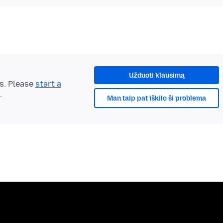
Užduoti klausimą
ts. Please
start a
.
Man taip pat iškilo ši problema