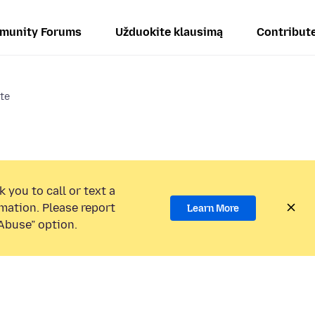
munity Forums
Užduokite klausimą
Contribut
te
 you to call or text a
mation. Please report
Learn More
Abuse” option.