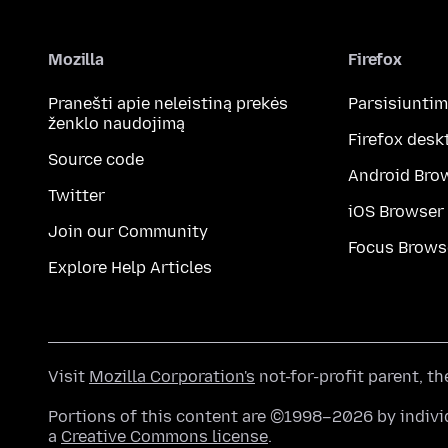
Mozilla
Firefox
Pranešti apie neleistiną prekės
Parsisiunti
ženklo naudojimą
Firefox desk
Source code
Android Bro
Twitter
iOS Browser
Join our Community
Focus Brows
Explore Help Articles
Visit
Mozilla Corporation's
not-for-profit parent, t
Portions of this content are ©1998–2026 by individ
a
Creative Commons license
.