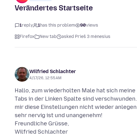
Verändertes Startseite
1
reply
1
has this problem
90
views
Firefox
New tab
asked Prieš 3 mėnesius
Wilfried Schlachter
4/17/26, 12:55 AM
Hallo, zum wiederholten Male hat sich meine
Tabs in der Linken Spalte sind verschwunden.
mir diese Einstellungen nicht wieder anlege
sehr nervig ist und unangenehm!
Freundliche Grüsse,