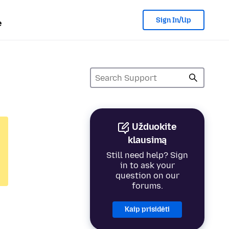
Sign In/Up
e
Užduokite
klausimą
Still need help? Sign
in to ask your
question on our
forums.
Kaip prisidėti