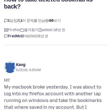
back?
1
답장
1
이 문제를 만남
80
보기
Firefox
즐겨찾기
asked 10년 전
FredMcD
replied
10년 전
Kavg
6/15/16, 4:25 AM
Hi!
My macbook broke yesterday. I was about to
log into my firefox account with another lap
running on windows and take the bookmarks
that where saved in my account. But I