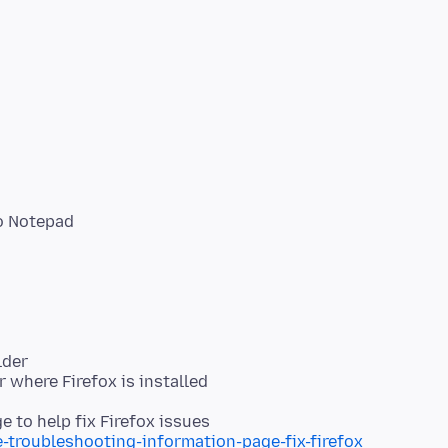
o Notepad
lder
e-troubleshooting-information-page-fix-firefox