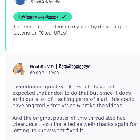
07.08.24, 07:40
შერჩეული გადაწყვეტა
I solved the problem on my end by disabling the
ზედამხედველი
NoahSUMO
09.08.24, 12:23
gwendrenee, great work! I would have not
expected that addon to do that but since it does
strip out a lot of tracking parts of a url, this could
And the original poster of this thread also has
ClearURLs 1.26.1 installed as well! Thanks again for