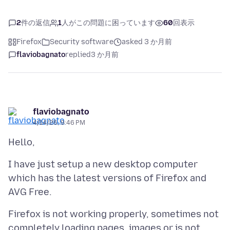
2
件の返信
1
人がこの問題に困っています
60
回表示
Firefox
Security software
asked 3 か月前
flaviobagnato
replied
3 か月前
flaviobagnato
4/14/26, 9:46 PM
I have just setup a new desktop computer
which has the latest versions of Firefox and
Firefox is not working properly, sometimes not
completely loading pages, images or is not