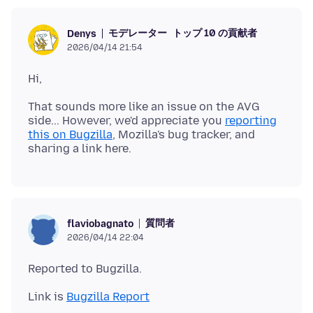
モデレーター
トップ 10 の貢献者
Denys
2026/04/14 21:54
That sounds more like an issue on the AVG
side... However, we'd appreciate you
reporting
this on Bugzilla
, Mozilla's bug tracker, and
質問者
flaviobagnato
2026/04/14 22:04
Link is
Bugzilla Report