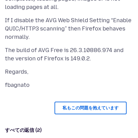
If I disable the AVG Web Shield Setting “Enable
QUIC/HTTP3 scanning” then Firefox behaves
The build of AVG Free is 26.3.10886.974 and
私もこの問題を抱えています
すべての返信 (2)