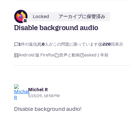
Locked
アーカイブに保管済み
Disable background audio
1
件の返信
0
人がこの問題に困っています
220
回表示
Android 版 Firefox
音声と動画
asked 1 年前
Michel R
5/15/25, 10:58 PM