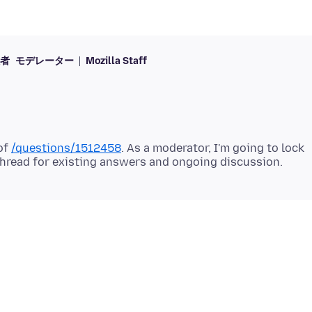
者
モデレーター
Mozilla Staff
of
/questions/1512458
. As a moderator, I'm going to lock