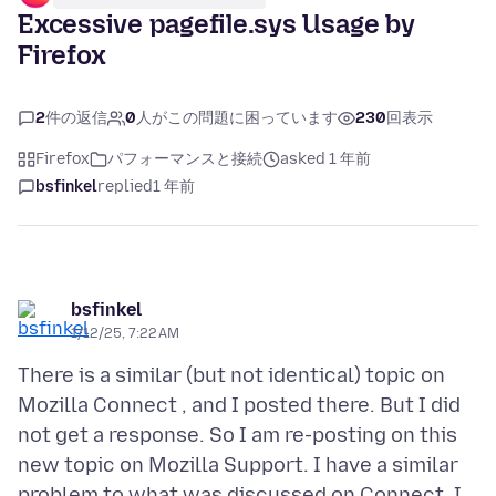
Excessive pagefile.sys Usage by
Firefox
2
件の返信
0
人がこの問題に困っています
230
回表示
Firefox
パフォーマンスと接続
asked 1 年前
bsfinkel
replied
1 年前
bsfinkel
1/12/25, 7:22 AM
There is a similar (but not identical) topic on
Mozilla Connect , and I posted there. But I did
not get a response. So I am re-posting on this
new topic on Mozilla Support. I have a similar
problem to what was discussed on Connect. I