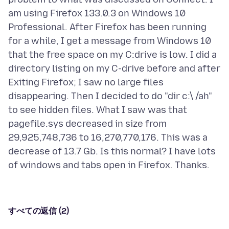
am using Firefox 133.0.3 on Windows 10
Professional. After Firefox has been running
for a while, I get a message from Windows 10
that the free space on my C:drive is low. I did a
directory listing on my C-drive before and after
Exiting Firefox; I saw no large files
disappearing. Then I decided to do "dir c:\ /ah"
to see hidden files. What I saw was that
pagefile.sys decreased in size from
29,925,748,736 to 16,270,770,176. This was a
decrease of 13.7 Gb. Is this normal? I have lots
すべての返信 (2)