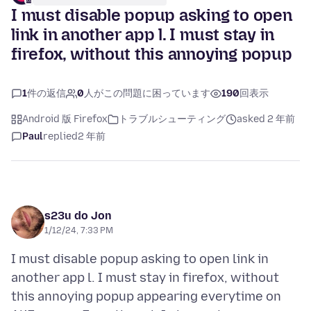
I must disable popup asking to open
link in another app l. I must stay in
firefox, without this annoying popup
1
件の返信
0
人がこの問題に困っています
190
回表示
Android 版 Firefox
トラブルシューティング
asked 2 年前
Paul
replied
2 年前
s23u do Jon
1/12/24, 7:33 PM
I must disable popup asking to open link in
another app l. I must stay in firefox, without
this annoying popup appearing everytime on