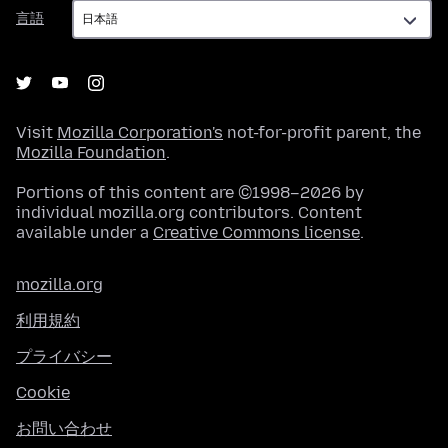
言
言語
語
Visit
Mozilla Corporation's
not-for-profit parent, the
Mozilla Foundation
.
Portions of this content are ©1998–2026 by
individual mozilla.org contributors. Content
available under a
Creative Commons license
.
mozilla.org
利用規約
プライバシー
Cookie
お問い合わせ