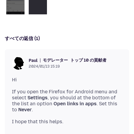
すべての返信 (1)
モデレーター
トップ 10 の貢献者
Paul
2024/01/13 15:19
If you open the Firefox for Android menu and
select
Settings
, you should at the bottom of
the list an option
Open links in apps
. Set this
to
Never