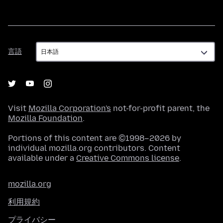
言
言語
語
Visit
Mozilla Corporation's
not-for-profit parent, the
Mozilla Foundation
.
Portions of this content are ©1998–2026 by
individual mozilla.org contributors. Content
available under a
Creative Commons license
.
mozilla.org
利用規約
プライバシー