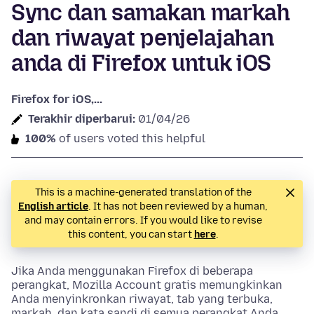
Sync dan samakan markah
dan riwayat penjelajahan
anda di Firefox untuk iOS
Firefox for iOS,...
Terakhir diperbarui:
01/04/26
100%
of users voted this helpful
This is a machine-generated translation of the
English article
. It has not been reviewed by a human,
and may contain errors. If you would like to revise
this content, you can start
here
.
Jika Anda menggunakan Firefox di beberapa
perangkat, Mozilla Account gratis memungkinkan
Anda menyinkronkan riwayat, tab yang terbuka,
markah, dan kata sandi di semua perangkat Anda.