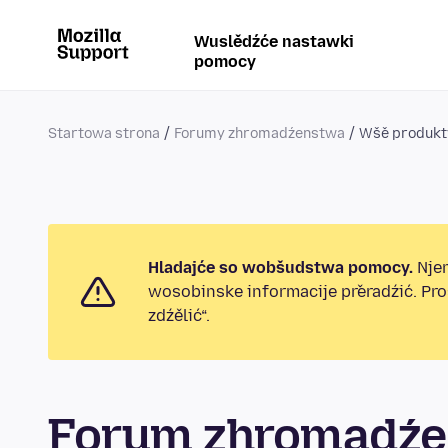
Wuslědźće nastawki
pomocy
Startowa strona
Forumy zhromadźenstwa
Wšě produkt
Hladajće so wobšudstwa pomocy.
Njen
wosobinske informacije přeradźić. Pr
zdźělić“.
Forum zhromadźe