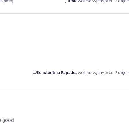
dnjomaj
Paul
wotmołwjeny
před 2 dnjo
Konstantina Papadea
wotmołwjeny
před 2 dnjo
e good