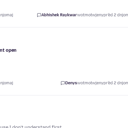
dnjomaj
Abhishek Raykwar
wotmołwjeny
před 2 dnjo
ont open
dnjomaj
Denys
wotmołwjeny
před 2 dnjo
use I don't understand first