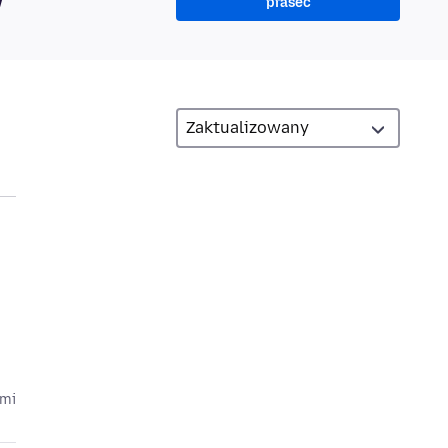
prašeć
ami