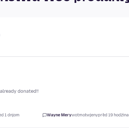
already donated!!
ed 1 dnjom
Wayne Mery
wotmołwjeny
před 19 hodźin