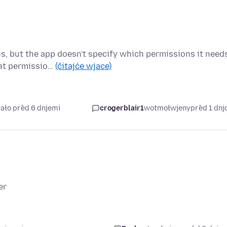
ns, but the app doesn't specify which permissions it need
hat permissio…
(čitajće wjace)
ało před 6 dnjemi
crogerblair1
wotmołwjeny
před 1 dn
er