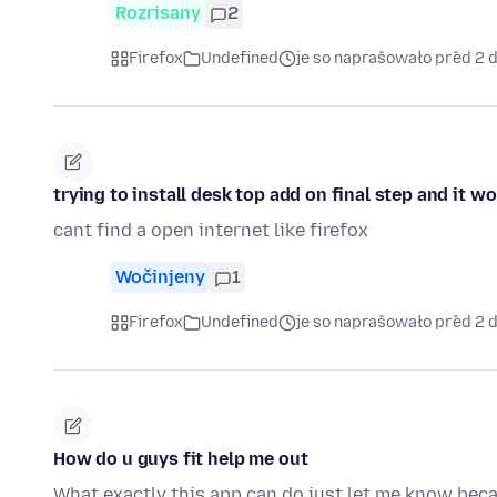
Rozrisany
2
Firefox
Undefined
je so naprašowało před 2 
trying to install desk top add on final step and it w
cant find a open internet like firefox
Wočinjeny
1
Firefox
Undefined
je so naprašowało před 2 
How do u guys fit help me out
What exactly this app can do just let me know beca