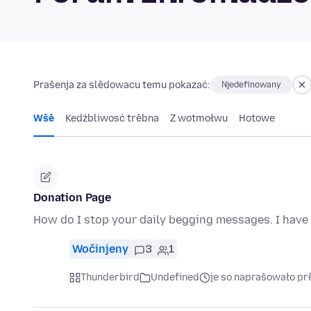
Prašenja za slědowacu temu pokazać:
Njedefinowany
Wšě
Kedźbliwosć trěbna
Z wotmołwu
Hotowe
Donation Page
How do I stop your daily begging messages. I have 
Wočinjeny
3
1
Thunderbird
Undefined
je so naprašowało př