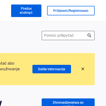
Firefox
Přizjewić/Registrować
sćahnyć
słać abo
jewužiwanje
Dalše informacije
y
Zhromadźenstwa so