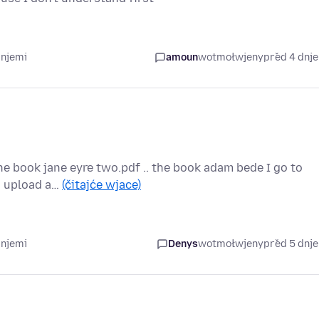
dnjemi
amoun
wotmołwjeny
před 4 dnj
the book jane eyre two.pdf .. the book adam bede I go to
to upload a…
(čitajće wjace)
dnjemi
Denys
wotmołwjeny
před 5 dnj