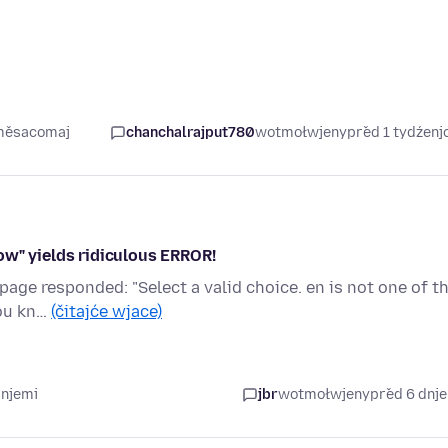
 měsacomaj
chanchalrajput780
wotmołwjeny
před 1 tydźen
ow" yields ridiculous ERROR!
page responded: "Select a valid choice. en is not one of t
you kn…
(čitajće wjace)
dnjemi
jbr
wotmołwjeny
před 6 dnj