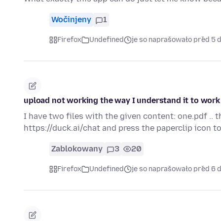
Wočinjeny
1
Firefox
Undefined
je so naprašowało před 5 
upload not working the way I understand it to work
I have two files with the given content: one.pdf .. 
https://duck.ai/chat and press the paperclip icon 
Zablokowany
3
20
Firefox
Undefined
je so naprašowało před 6 