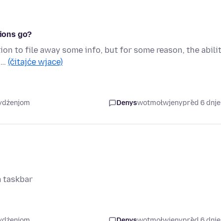
tions go?
ion to file away some info, but for some reason, the abili
n …
(čitajće wjace)
tydźenjom
Denys
wotmołwjeny
před 6 dnj
m taskbar
tydźenjom
Denys
wotmołwjeny
před 6 dnj