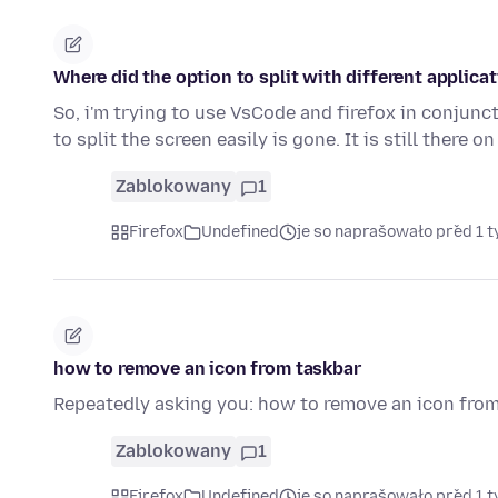
Where did the option to split with different applica
So, i'm trying to use VsCode and firefox in conjunct
to split the screen easily is gone. It is still there o
Zablokowany
1
Firefox
Undefined
je so naprašowało před 1 
how to remove an icon from taskbar
Repeatedly asking you: how to remove an icon fro
Zablokowany
1
Firefox
Undefined
je so naprašowało před 1 