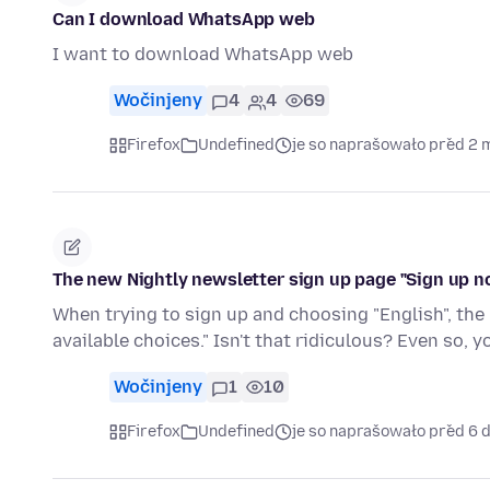
Can I download WhatsApp web
I want to download WhatsApp web
Wočinjeny
4
4
69
Firefox
Undefined
je so naprašowało před 2
The new Nightly newsletter sign up page "Sign up n
When trying to sign up and choosing "English", the 
available choices." Isn't that ridiculous? Even so, 
Wočinjeny
1
10
Firefox
Undefined
je so naprašowało před 6 