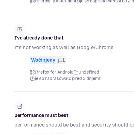
Firefox
Undefined
je so naprašowało před 2 
I've already done that
It's not working as well as Google/Chrome.
Wočinjeny
1
Firefox for Android
Undefined
je so naprašowało před 3 dnjemi
performance must best
performance should be best and security should b