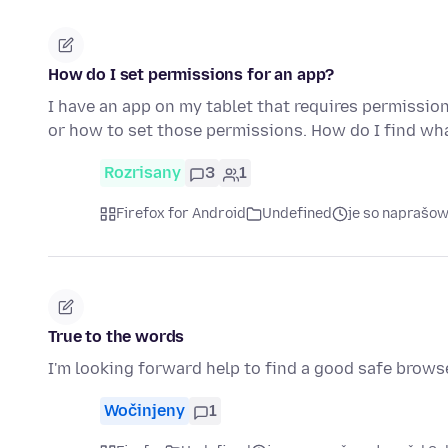
How do I set permissions for an app?
I have an app on my tablet that requires permissio
or how to set those permissions. How do I find w
Rozrisany
3
1
Firefox for Android
Undefined
je so naprašow
True to the words
I'm looking forward help to find a good safe brows
Wočinjeny
1