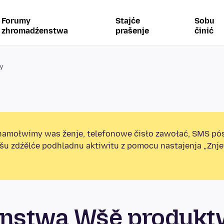
Forumy
Stajće
Sobu
zhromadźenstwa
prašenje
činić
y
amołwimy was ženje, telefonowe čisło zawołać, SMS pó
ošu zdźělće podhladnu aktiwitu z pomocu nastajenja „Zn
nstwa Wšě produkt