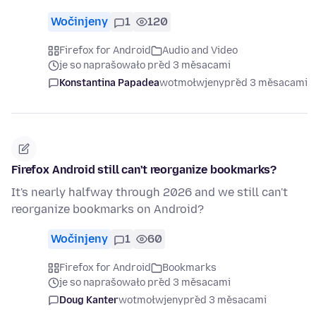
Wočinjeny
1
120
Firefox for Android
Audio and Video
je so naprašowało před 3 měsacami
Konstantina Papadea
wotmołwjeny
před 3 měsacami
Firefox Android still can't reorganize bookmarks?
It's nearly halfway through 2026 and we still can't
reorganize bookmarks on Android?
Wočinjeny
1
60
Firefox for Android
Bookmarks
je so naprašowało před 3 měsacami
Doug Kanter
wotmołwjeny
před 3 měsacami