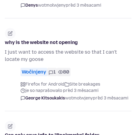
Denys
wotmołwjeny
před 3 měsacami
why is the website not opening
I just want to access the website so that I can't
locate my goose
Wočinjeny
1
80
Firefox for Android
Site breakages
je so naprašowało před 3 měsacami
George Kitsoukakis
wotmołwjeny
před 3 měsacami