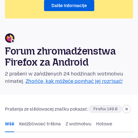
Dalše informacije
Forum zhromadźenstwa
Firefox za Android
2 prašeni w zańdźenych 24 hodźinach wotmołwu
nimatej.
Zhońće, kak móžeće pomhać jej rozrisać!
Prašenja ze slědowacej značku pokazać:
Firefox 149.0
Wšě
Kedźbliwosć trěbna
Z wotmołwu
Hotowe