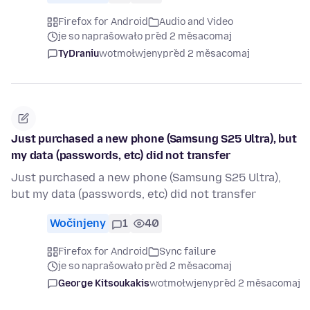
Firefox for Android
Audio and Video
je so naprašowało před 2 měsacomaj
TyDraniu
wotmołwjeny
před 2 měsacomaj
Just purchased a new phone (Samsung S25 Ultra), but
my data (passwords, etc) did not transfer
Just purchased a new phone (Samsung S25 Ultra),
but my data (passwords, etc) did not transfer
Wočinjeny
1
40
Firefox for Android
Sync failure
je so naprašowało před 2 měsacomaj
George Kitsoukakis
wotmołwjeny
před 2 měsacomaj