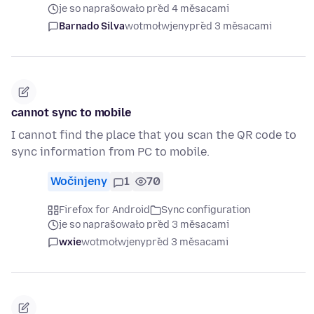
je so naprašowało před 4 měsacami
Barnado Silva
wotmołwjeny
před 3 měsacami
cannot sync to mobile
I cannot find the place that you scan the QR code to
sync information from PC to mobile.
Wočinjeny
1
70
Firefox for Android
Sync configuration
je so naprašowało před 3 měsacami
wxie
wotmołwjeny
před 3 měsacami