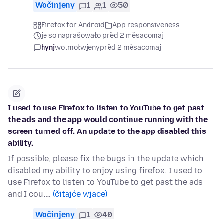
Wočinjeny
1
1
50
Firefox for Android
App responsiveness
je so naprašowało před 2 měsacomaj
hynj
wotmołwjeny
před 2 měsacomaj
I used to use Firefox to listen to YouTube to get past
the ads and the app would continue running with the
screen turned off. An update to the app disabled this
ability.
If possible, please fix the bugs in the update which
disabled my ability to enjoy using firefox. I used to
use Firefox to listen to YouTube to get past the ads
and I coul…
(čitajće wjace)
Wočinjeny
1
40