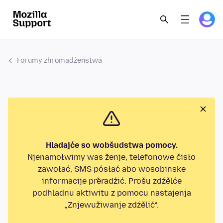
Forumy zhromadźenstwa
Hladajće so wobšudstwa pomocy.
Njenamołwimy was ženje, telefonowe čisło
zawołać, SMS pósłać abo wosobinske
informacije přeradźić. Prošu zdźělće
podhladnu aktiwitu z pomocu nastajenja
„Znjewužiwanje zdźělić“.