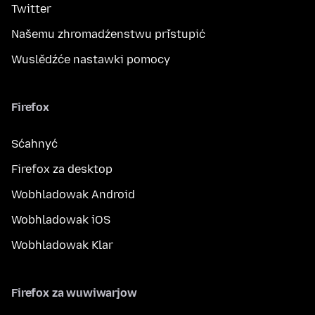
Twitter
Našemu zhromadźenstwu přistupić
Wuslědźće nastawki pomocy
Firefox
Sćahnyć
Firefox za desktop
Wobhladowak Android
Wobhladowak iOS
Wobhladowak Klar
Firefox za wuwiwarjow