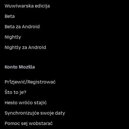
Wuwiwarska edicija
Beta
Beta za Android
Nightly
Nightly za Android
Konto Mozilla
Přizjewić/Registrować
Što to je?
Hesło wróćo stajić
Synchronizujće swoje daty
Pomoc sej wobstarać