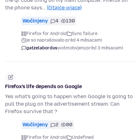
the qr code thing on my main computer. Firefox on
the phone says…
(čitajće wjace)
Wočinjeny
4
130
Firefox for Android
Sync failure
je so naprašowało před 4 měsacami
gatzelabordus
wotmołwjeny
před 3 měsacami
Firefox's life depends on Google
Yes what's going to happen when Google is going to
pull the plug on the advertisement stream. Can
Firefox survive that ?
Wočinjeny
2
80
Firefox for Android
Undefined