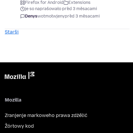
Firefox for Android
Extensions
je so naprašowało před 3 měsacami
Denys
wotmołwjeny
před 3 měsacami
Starši
Mozilla
Zranjenje markoweho prawa zdźělić
Žórłowy kod