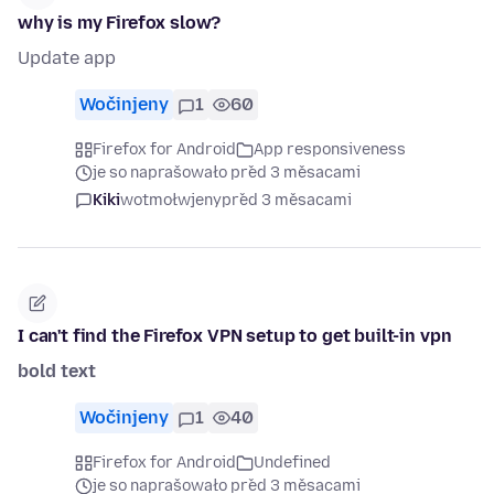
why is my Firefox slow?
Update app
Wočinjeny
1
60
Firefox for Android
App responsiveness
je so naprašowało před 3 měsacami
Kiki
wotmołwjeny
před 3 měsacami
I can't find the Firefox VPN setup to get built-in vpn
bold text
Wočinjeny
1
40
Firefox for Android
Undefined
je so naprašowało před 3 měsacami