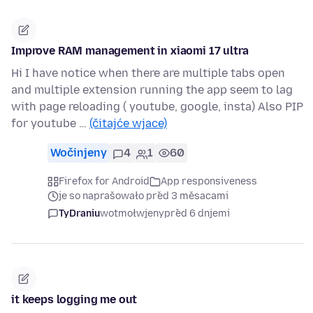
Improve RAM management in xiaomi 17 ultra
Hi I have notice when there are multiple tabs open
and multiple extension running the app seem to lag
with page reloading ( youtube, google, insta) Also PIP
for youtube …
(čitajće wjace)
Wočinjeny
4
1
60
Firefox for Android
App responsiveness
je so naprašowało před 3 měsacami
TyDraniu
wotmołwjeny
před 6 dnjemi
it keeps logging me out