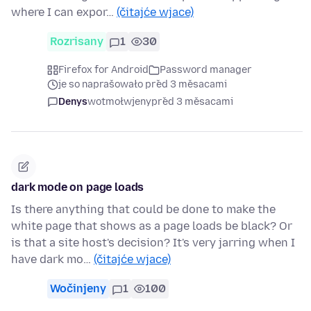
where I can expor…
(čitajće wjace)
Rozrisany
1
30
Firefox for Android
Password manager
je so naprašowało před 3 měsacami
Denys
wotmołwjeny
před 3 měsacami
dark mode on page loads
Is there anything that could be done to make the
white page that shows as a page loads be black? Or
is that a site host's decision? It's very jarring when I
have dark mo…
(čitajće wjace)
Wočinjeny
1
100