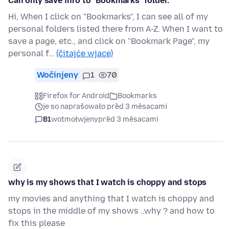
Can only save info to "Bookmarks" folder.
Hi, When I click on "Bookmarks", I can see all of my
personal folders listed there from A-Z. When I want to
save a page, etc., and click on "Bookmark Page", my
personal f…
(čitajće wjace)
Wočinjeny
1
70
Firefox for Android
Bookmarks
je so naprašowało před 3 měsacami
B1
wotmołwjeny
před 3 měsacami
why is my shows that I watch is choppy and stops
my movies and anything that I watch is choppy and
stops in the middle of my shows ..why ? and how to
fix this please