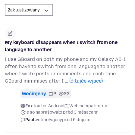
My keyboard disappears when I switch from one
language to another
I use GBoard on both my phone and my Galaxy A8. I
often have to switch from one language to another
when I write posts or comments and each time
GBoard minimises after I …
(čitajće wjace)
Wočinjeny
2
22
Firefox for Android
Web compatibility
je so naprašowało před 3 měsacami
Paul
wotmołwjeny
před 6 dnjemi