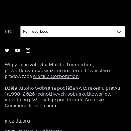
Rěč
Rěč
Wopytajće załožbu
Mozilla Foundation
,
powšitkownosći wužitne maćerne towarstwo
předewzaća
Mozilla Corporation
.
Dźěle tutoho wobsaha podlěža awtorskemu prawu
©1998–2026 jednotliwych sobuskutkowarjow
mozilla.org. Wobsah je pod
licencu Creative
Commons
k dispoziciji.
mozilla.org