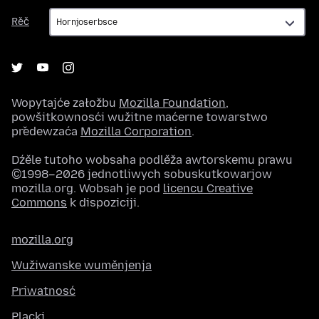
Rěč
Rěč
Wopytajće załožbu
Mozilla Foundation
,
powšitkownosći wužitne maćerne towarstwo
předewzaća
Mozilla Corporation
.
Dźěle tutoho wobsaha podlěža awtorskemu prawu
©1998–2026 jednotliwych sobuskutkowarjow
mozilla.org. Wobsah je pod
licencu Creative
Commons
k dispoziciji.
mozilla.org
Wužiwanske wuměnjenja
Priwatnosć
Placki