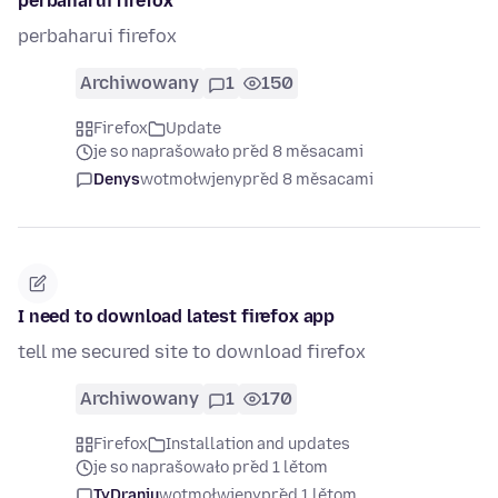
perbaharui firefox
perbaharui firefox
Archiwowany
1
150
Firefox
Update
je so naprašowało před 8 měsacami
Denys
wotmołwjeny
před 8 měsacami
I need to download latest firefox app
tell me secured site to download firefox
Archiwowany
1
170
Firefox
Installation and updates
je so naprašowało před 1 lětom
TyDraniu
wotmołwjeny
před 1 lětom