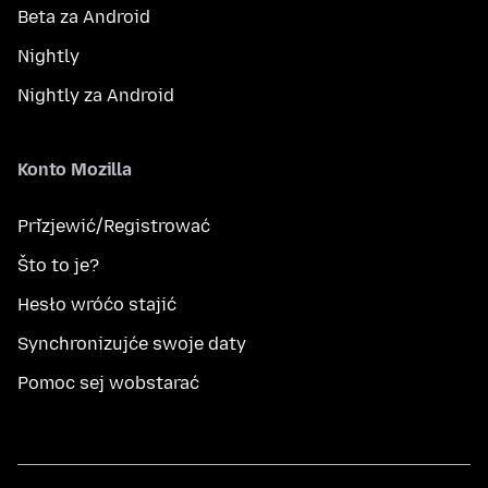
Beta za Android
Nightly
Nightly za Android
Konto Mozilla
Přizjewić/Registrować
Što to je?
Hesło wróćo stajić
Synchronizujće swoje daty
Pomoc sej wobstarać