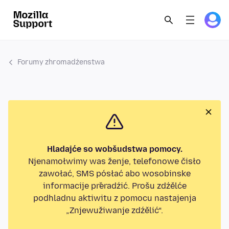
Forumy zhromadźenstwa
Hladajće so wobšudstwa pomocy.
Njenamołwimy was ženje, telefonowe čisło
zawołać, SMS pósłać abo wosobinske
informacije přeradźić. Prošu zdźělće
podhladnu aktiwitu z pomocu nastajenja
„Znjewužiwanje zdźělić“.