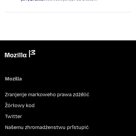
Mozilla
Zranjenje markoweho prawa zdźělić
Žórłowy kod
Twitter
Našemu zhromadźenstwu přistupić