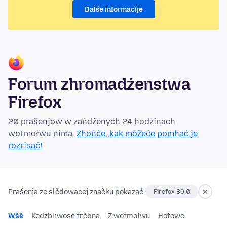
Dalše informacije
Forum zhromadźenstwa
Firefox
20 prašenjow w zańdźenych 24 hodźinach
wotmołwu nima.
Zhońće, kak móžeće pomhać je
rozrisać!
Prašenja ze slědowacej značku pokazać:
Firefox 89.0
Wšě
Kedźbliwosć trěbna
Z wotmołwu
Hotowe