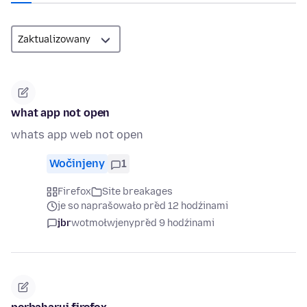
what app not open
whats app web not open
Wočinjeny
1
Firefox
Site breakages
je so naprašowało před 12 hodźinami
jbr
wotmołwjeny
před 9 hodźinami