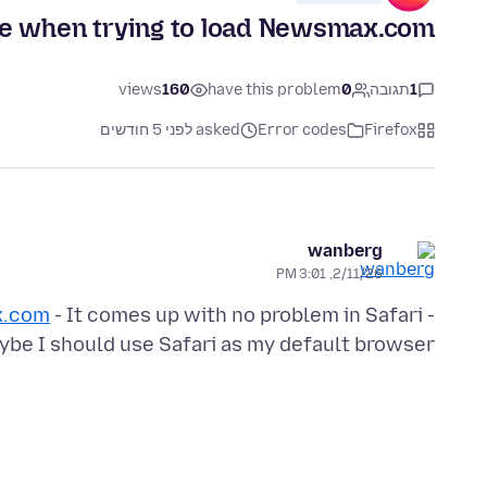
ge when trying to load Newsmax.com
1
תגובה
0
have this problem
160
views
Firefox
Error codes
asked לפני 5 חודשים
wanberg
2/11/26, 3:01 PM
.com
- It comes up with no problem in Safari -
be I should use Safari as my default browser.