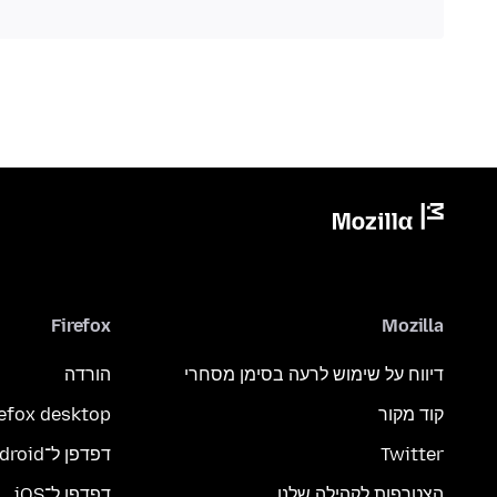
Firefox
Mozilla
דיווח על שימוש לרעה בסימן מסחרי
הורדה
קוד מקור
refox desktop
Twitter
דפדפן ל־Android
הצטרפות לקהילה שלנו
דפדפן ל־iOS