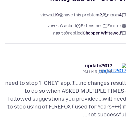
4
תגובות
2
have this problem
119
views
Firefox
Extensions
asked לפני שנה
Chopper Whitewolf
replied
לפני שנה
update2017
7/21/25, 11:15 PM
need to stop 'HONEY' app.!!!...no changes result
to do so when ASKED MULTIPLE TIMES-
followed suggestions you provided...will need
to stop using of FIREFOX ( used for Years+++) if
not successful...