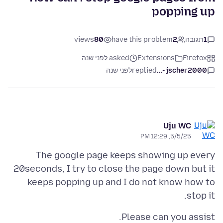
popping up
1
תגובה
2
have this problem
80
views
Firefox
Extensions
asked לפני שנה
jscher2000 -...
replied
לפני שנה
Uju WC
5/5/25, 12:29 PM
The google page keeps showing up every
20seconds, I try to close the page down but it
keeps popping up and I do not know how to
stop it.
Please can you assist.