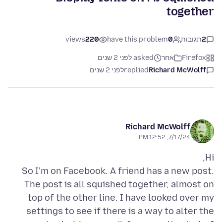
together
2
תגובות
0
have this problem
220
views
Firefox
אחר
asked לפני 2 שנים
Richard McWolff
replied
לפני 2 שנים
Richard McWolff
7/17/24, 12:52 PM
So I'm on Facebook. A friend has a new post.
The post is all squished together, almost on
top of the other line. I have looked over my
settings to see if there is a way to alter the