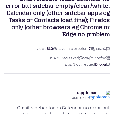
error but sidebar empty/clear/white;
Calendar only (other sidebar apps eg
Tasks or Contacts load fine); Firefox
only (other browsers eg Chrome or
Edge no problem.
1
תגובה
7
have this problem
310
views
Firefox
אחר
asked לפני 3 שנים
Dropa
replied
לפני 3 שנים
rappleman
6/15/23, 8:57 AM
Gmail sidebar loads Calendar no error but