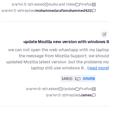
Firefox
Audio and Video
asked לפני 5 חודשים
mohammedarafamohammed422
replied
לפני 5 חודשים
update Mozilla new version with windows 8
we can not open the web whastapp with my laptop
the message from Mozilla Support, we should
updated Mozilla latest version. but the problems my
laptop still use windows 8…
(read more)
פתוחה
1
140
Firefox
Update
asked לפני 6 חודשים
James
replied
לפני 5 חודשים