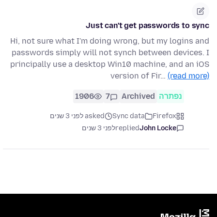
Just can't get passwords to sync
Hi, not sure what I'm doing wrong, but my logins and
passwords simply will not synch between devices. I
principally use a desktop Win10 machine, and an iOS
version of Fir…
(read more)
נפתרה
Archived
7
1906
Firefox
Sync data
asked לפני 3 שנים
John Locke
replied
לפני 3 שנים