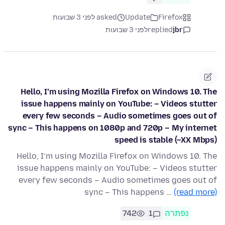
Firefox
Update
asked לפני 3 שבועות
jbr
replied
לפני 3 שבועות
Hello, I’m using Mozilla Firefox on Windows 10. The
issue happens mainly on YouTube: – Videos stutter
every few seconds – Audio sometimes goes out of
sync – This happens on 1080p and 720p – My internet
speed is stable (~XX Mbps)
Hello, I’m using Mozilla Firefox on Windows 10. The
issue happens mainly on YouTube: – Videos stutter
every few seconds – Audio sometimes goes out of
sync – This happens …
(read more)
נפתרה
1
742