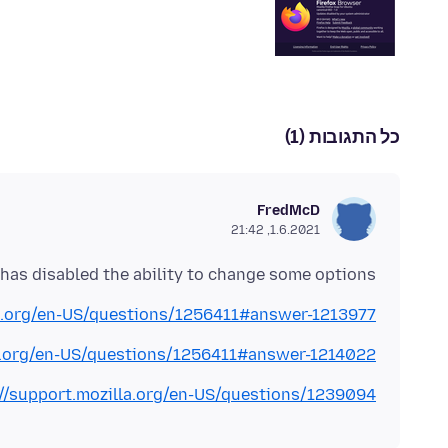
כל התגובות (1)
FredMcD
1.6.2021, 21:42
has disabled the ability to change some options
la.org/en-US/questions/1256411#answer-1213977
la.org/en-US/questions/1256411#answer-1214022
://support.mozilla.org/en-US/questions/1239094