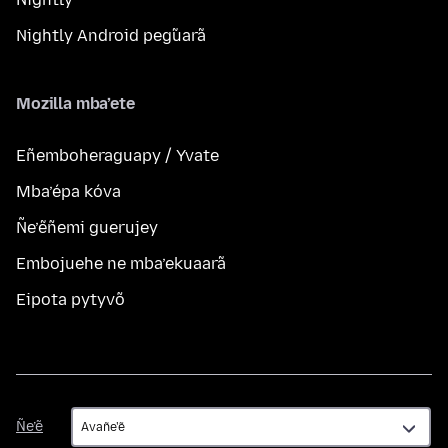
Nightly Android peg̃uarã
Mozilla mba’ete
Eñemboheraguapy / Yvate
Mba’épa kóva
Ñe’ẽñemi guerujey
Embojuehe ne mba’ekuaarã
Eipota pytyvõ
Ñe’ẽ
Ñe’ẽ