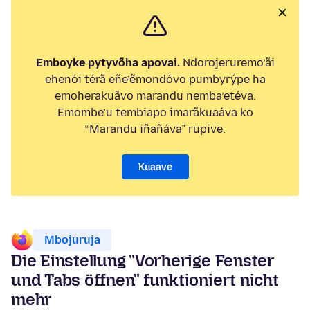
Emboyke pytyvõha apovai.
Ndorojeruremo’ãi
ehenói térã eñe’ẽmondóvo pumbyrýpe ha
emoherakuãvo marandu nemba’etéva.
Emombe’u tembiapo imarãkuaáva ko
“Marandu iñañáva” rupive.
Kuaave
Mbojuruja
Die Einstellung "Vorherige Fenster
und Tabs öffnen" funktioniert nicht
mehr