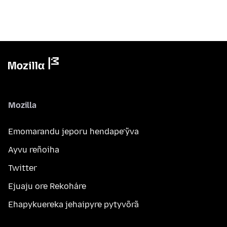
Mozilla
Emomarandu jeporu hendape’ỹva
Ayvu reñoiha
Twitter
Ejuaju ore Rekoháre
Ehapykuereka jehaipyre pytyvõrã