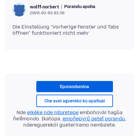
Porandu apoha
wolff-norbert
2026-03-03 03:38
Die Einstellung "Vorherige Fenster und Tabs
Eporandumína
Che avei aguereko ko apañuái
Nde
eikéke nde mba’etepe
embohovái hag̃ua
ñe’ẽmondo. Ikatúpa,
emoñepyrũ peteĩ porandu
,
ndereguerekói gueteriramo nemba’ete.