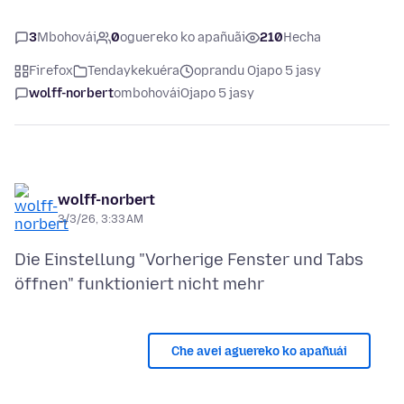
3
Mbohovái
0
oguereko ko apañuãi
210
Hecha
Firefox
Tendaykekuéra
oprandu Ojapo 5 jasy
wolff-norbert
ombohovái
Ojapo 5 jasy
wolff-norbert
3/3/26, 3:33 AM
Die Einstellung "Vorherige Fenster und Tabs
Che avei aguereko ko apañuái