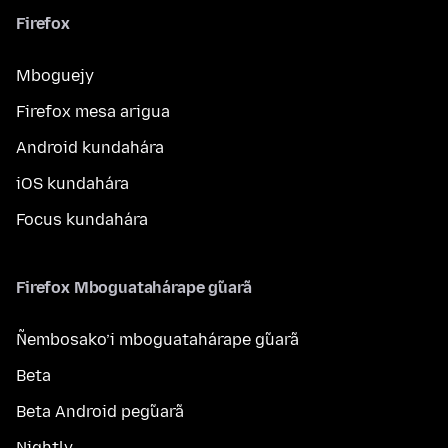
Firefox
Mboguejy
Firefox mesa arigua
Android kundahára
iOS kundahára
Focus kundahára
Firefox Mboguatahárape g̃uarã
Ñembosako’i mboguatahárape g̃uarã
Beta
Beta Android peg̃uarã
Nightly