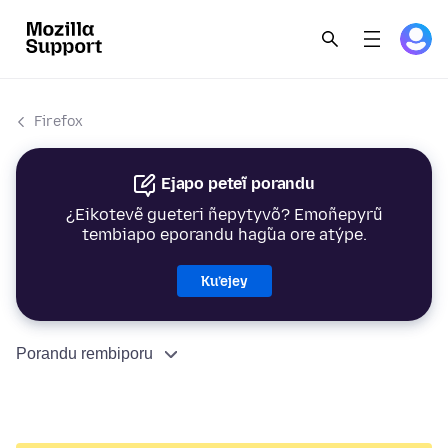
Firefox
Ejapo peteĩ porandu
¿Eikotevẽ gueteri ñepytyvõ? Emoñepyrũ
tembiapo eporandu hag̃ua ore atýpe.
Ku’ejey
Porandu rembiporu