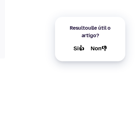
Resultoulle útil o
artigo?
Si👍
Non👎