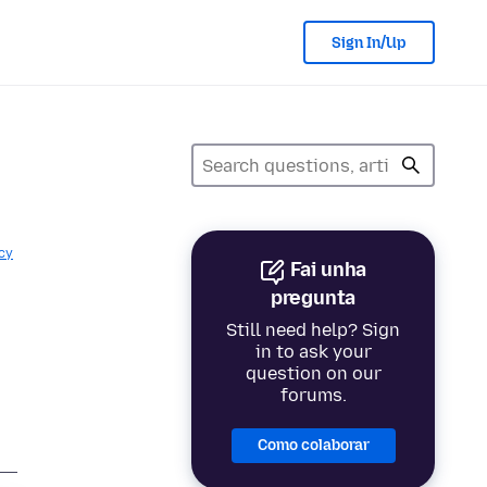
Sign In/Up
cy
Fai unha
pregunta
Still need help? Sign
in to ask your
question on our
forums.
Como colaborar