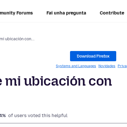
munity Forums
Fai unha pregunta
Contribute
i ubicación con...
Download Firefox
Systems and Languages
Novidades
Priva
 mi ubicación con
4%
of users voted this helpful