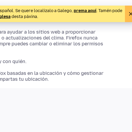
spañol. Se quere localizalo a Galego,
prema aquí
. Tamén pode
nglesa
desta páxina.
ara ayudar a los sitios web a proporcionar
 o actualizaciones del clima. Firefox nunca
empre puedes cambiar o eliminar los permisos
y con quién.
efox basadas en la ubicación y cómo gestionar
mpartas tu ubicación.