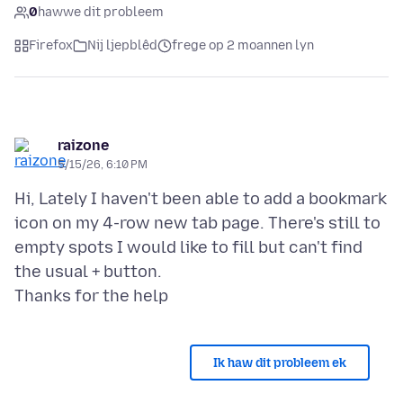
0
hawwe dit probleem
Firefox
Nij ljepblêd
frege op 2 moannen lyn
raizone
5/15/26, 6:10 PM
Hi, Lately I haven't been able to add a bookmark
icon on my 4-row new tab page. There's still to
empty spots I would like to fill but can't find
the usual + button.
Ik haw dit probleem ek