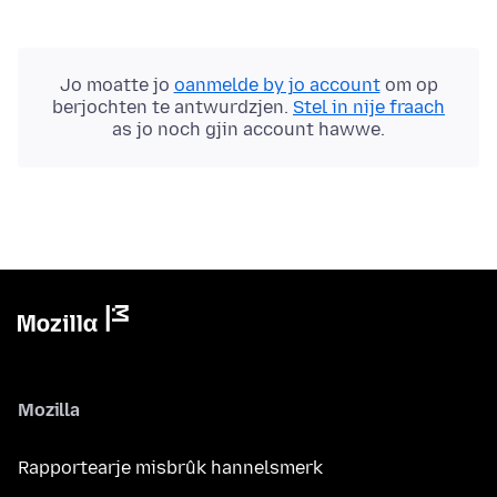
Jo moatte jo
oanmelde by jo account
om op
berjochten te antwurdzjen.
Stel in nije fraach
as jo noch gjin account hawwe.
Mozilla
Rapportearje misbrûk hannelsmerk