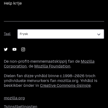
Help krije
Taal
Taal
De non-profit-memmemaatskippij fan de
Mozilla
Corporation
, de
Mozilla Foundation
.
Dielen fan dizze ynhâld binne c.1998–2026 troch
yndividuele meiwurkers fan mozilla.org. Ynhâld is
beskikber ûnder in
Creative Commons-lisinsje
.
mozilla.org
Tsjinstbetingsten