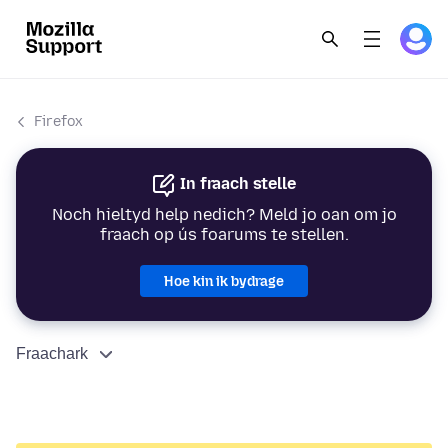
Firefox
In fraach stelle
Noch hieltyd help nedich? Meld jo oan om jo
fraach op ús foarums te stellen.
Hoe kin ik bydrage
Fraachark