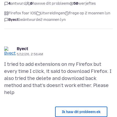
4
antwurd
0
hawwe dit probleem
50
werjeftes
Firefox foar iOS
Utwreidingen
frege op 2 moannen lyn
Byect
beäntwurde
2 moannen lyn
Byect
5/12/26, 2:56 AM
I tried to add extensions on my Firefox but
every time I click, it said to download Firefox. I
also tried the delete and download back
method and that’s doesn’t work either. Please
Ik haw dit probleem ek