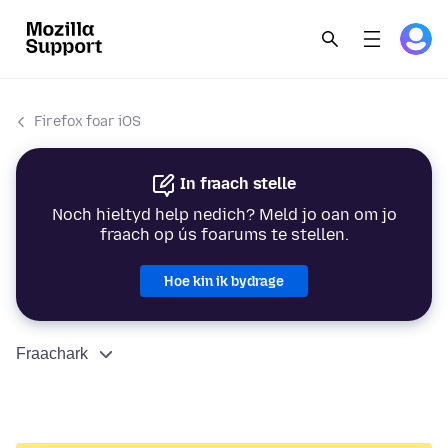
Firefox foar iOS
In fraach stelle
Noch hieltyd help nedich? Meld jo oan om jo
fraach op ús foarums te stellen.
Hoe kin ik bydrage
Fraachark