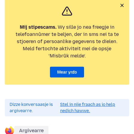
Mij stipescams.
Wy sille jo nea freegje in
telefoannûmer te beljen, der in sms nei ta te
stjoeren of persoanlike gegevens te dielen.
Meld fertochte aktiviteit mei de opsje
‘Misbrûk melde’.
Mear ynfo
Dizze konversaasje is
Stel in nije fraach as jo help
argivearre.
nedich hawwe.
Argivearre