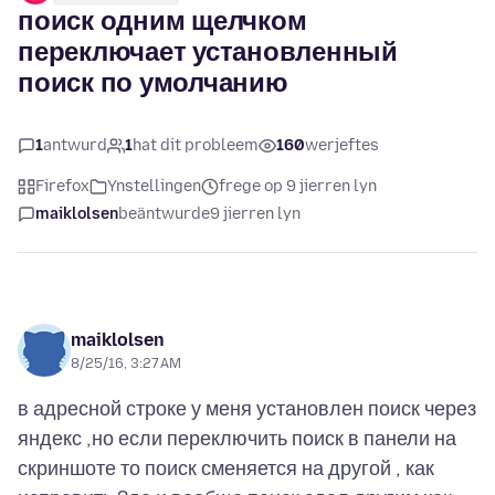
поиск одним щелчком
переключает установленный
поиск по умолчанию
1
antwurd
1
hat dit probleem
160
werjeftes
Firefox
Ynstellingen
frege op 9 jierren lyn
maiklolsen
beäntwurde
9 jierren lyn
maiklolsen
8/25/16, 3:27 AM
в адресной строке у меня установлен поиск через
яндекс ,но если переключить поиск в панели на
скриншоте то поиск сменяется на другой , как