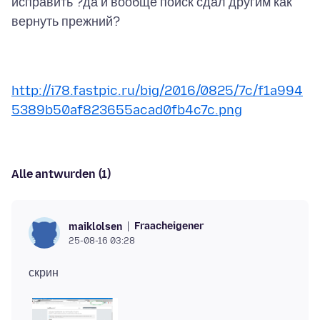
исправить ?да и вообще поиск сдал другим как
http://i78.fastpic.ru/big/2016/0825/7c/f1a994
5389b50af823655acad0fb4c7c.png
Alle antwurden (1)
Fraacheigener
maiklolsen
25-08-16 03:28