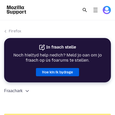
Firefox
In fraach stelle
Noch hieltyd help nedich? Meld jo oan om jo
fraach op ús foarums te stellen.
Hoe kin ik bydrage
Fraachark