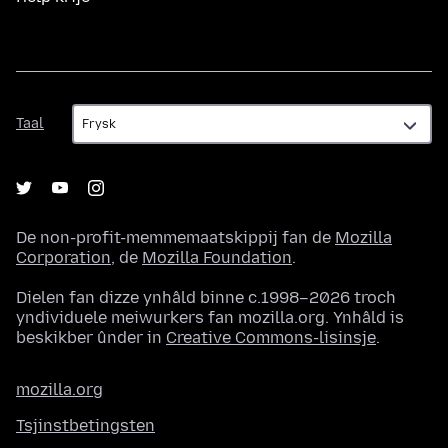
Taal
Taal
De non-profit-memmemaatskippij fan de
Mozilla
Corporation
, de
Mozilla Foundation
.
Dielen fan dizze ynhâld binne c.1998–2026 troch
yndividuele meiwurkers fan mozilla.org. Ynhâld is
beskikber ûnder in
Creative Commons-lisinsje
.
mozilla.org
Tsjinstbetingsten