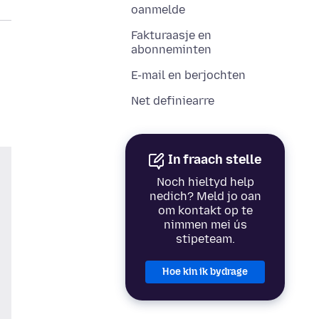
oanmelde
Fakturaasje en
abonneminten
E-mail en berjochten
Net definiearre
In fraach stelle
Noch hieltyd help
nedich? Meld jo oan
om kontakt op te
nimmen mei ús
stipeteam.
Hoe kin ik bydrage