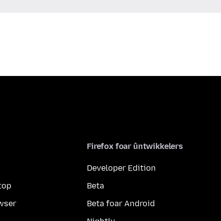
Firefox foar ûntwikkelers
Developer Edition
top
Beta
wser
Beta foar Android