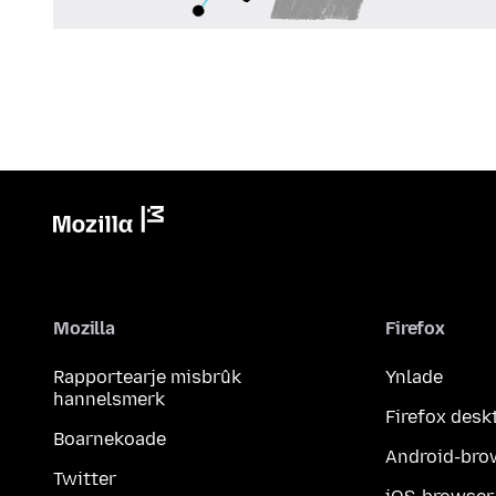
Mozilla
Firefox
Rapportearje misbrûk
Ynlade
hannelsmerk
Firefox desk
Boarnekoade
Android-bro
Twitter