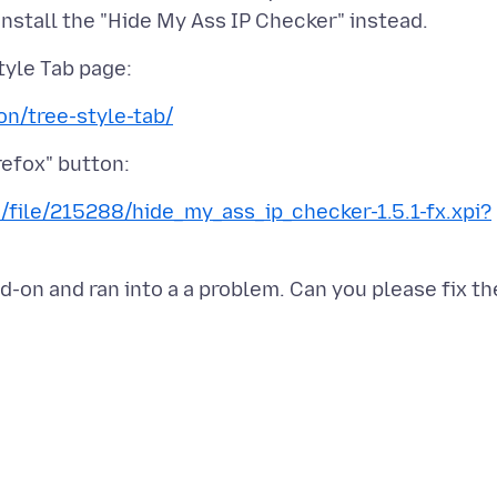
on/tree-style-tab/
/file/215288/hide_my_ass_ip_checker-1.5.1-fx.xpi?
dd-on and ran into a a problem. Can you please fix th