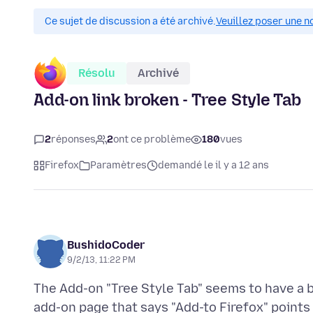
Ce sujet de discussion a été archivé.
Veuillez poser une n
Résolu
Archivé
Add-on link broken - Tree Style Tab
2
réponses
2
ont ce problème
180
vues
Firefox
Paramètres
demandé le il y a 12 ans
BushidoCoder
9/2/13, 11:22 PM
The Add-on "Tree Style Tab" seems to have a b
add-on page that says "Add-to Firefox" points