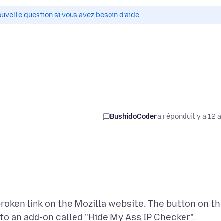
ouvelle question si vous avez besoin d’aide.
BushidoCoder
a répondu
il y a 12 
roken link on the Mozilla website. The button on t
 to an add-on called "Hide My Ass IP Checker".