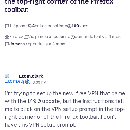
the top-right corner of the Firefox
toolbar.
1
réponse
4
ont ce problème
160
vues
Firefox
Vie privée et sécurité
demandé le il y a 4 mois
James
a répondu
il y a 4 mois
1.tom.clark
4/3/26, 3:09 PM
I'm trying to setup the new, free VPN that came
with the 149.0 update, but the instructions tell
me to click on the VPN setup prompt in the top-
right corner of of the Firefox toolbar. I don't