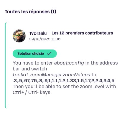
Toutes les réponses (1)
Les 10 premiers contributeurs
TyDraniu
30/12/2025 11:30
Solution choisie
You have to enter
about:config
in the address
bar and switch
toolkit.zoomManager.zoomValues
to
.3,.5,.67,.75,.8,.9,1,1.1,1.2,1.33,1.5,1.7,2,2.4,3,4,5
.
Then you'll be able to set the zoom level with