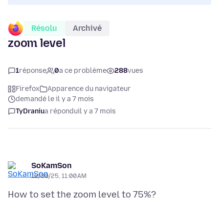
Résolu
Archivé
zoom level
1
réponse
0
a ce problème
288
vues
Firefox
Apparence du navigateur
demandé le il y a 7 mois
TyDraniu
a répondu
il y a 7 mois
SoKamSon
12/30/25, 11:00 AM