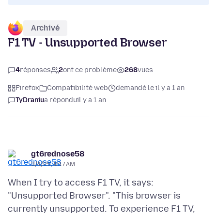
Archivé
F1 TV - Unsupported Browser
4
réponses
2
ont ce problème
268
vues
Firefox
Compatibilité web
demandé le il y a 1 an
TyDraniu
a répondu
il y a 1 an
gt6rednose58
3/4/25, 9:17 AM
When I try to access F1 TV, it says:
"Unsupported Browser". "This browser is
currently unsupported. To experience F1 TV,