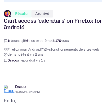
Résolu
Archivé
Can't access 'calendars' on Firefox for
Android
1
réponse
0
a ce problème
170
vues
Firefox pour Android
Dysfonctionnements de sites web
demandé le il y a 2 ans
Draco
a répondu
il y a 1 an
Draco
4/30/24, 3:42 PM