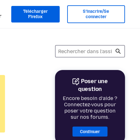
Télécharger
S’inscrire/Se
r
Firefox
connecter
Poser une
question
Encore besoin d’aide ?
Connectez-vous pour
poser votre question
sur nos forums.
Continuer