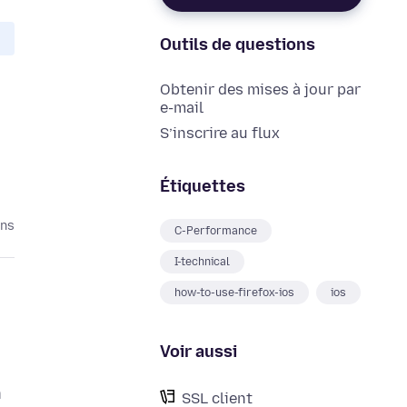
Outils de questions
Obtenir des mises à jour par
e-mail
S’inscrire au flux
Étiquettes
ans
C-Performance
I-technical
how-to-use-firefox-ios
ios
Voir aussi
n
SSL client