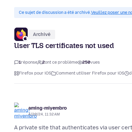
Ce sujet de discussion a été archivé.
Veuillez poser une n
Archivé
User TLS certificates not used
1
réponse
2
ont ce problème
250
vues
Firefox pour iOS
Comment utiliser Firefox pour iOS
d
aming-miyembro
4/20/24, 11:32 AM
A private site that authenticates via user cert