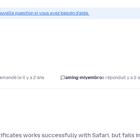
ouvelle question si vous avez besoin d’aide.
emandé le il y a 2 ans
aming-miyembro
a répondu
il y a 2 
ificates works successfully with Safari, but fails i