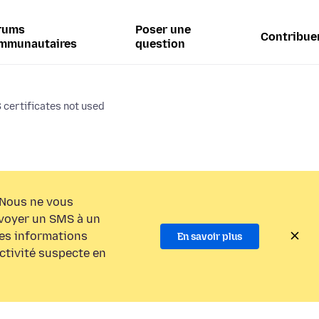
rums
Poser une
Contribue
mmunautaires
question
 certificates not used
Nous ne vous
voyer un SMS à un
es informations
En savoir plus
activité suspecte en