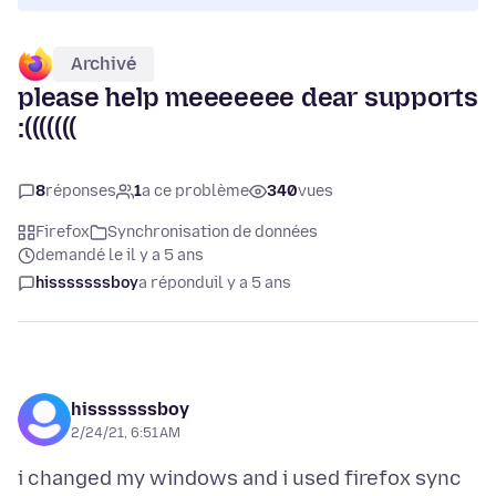
Archivé
please help meeeeeee dear supports
:(((((((
8
réponses
1
a ce problème
340
vues
Firefox
Synchronisation de données
demandé le il y a 5 ans
hisssssssboy
a répondu
il y a 5 ans
hisssssssboy
2/24/21, 6:51 AM
i changed my windows and i used firefox sync