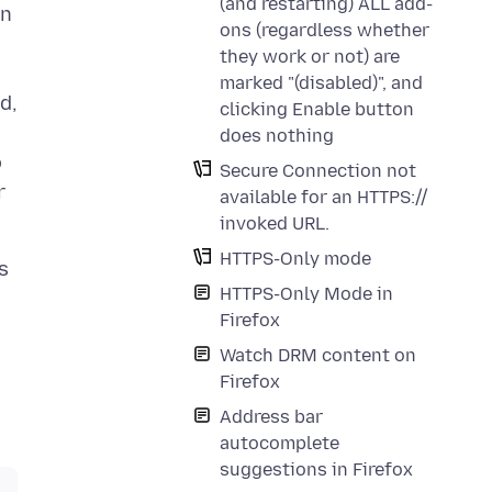
(and restarting) ALL add-
in
ons (regardless whether
they work or not) are
marked "(disabled)", and
d,
clicking Enable button
does nothing
o
Secure Connection not
r
available for an HTTPS://
invoked URL.
HTTPS-Only mode
s
HTTPS-Only Mode in
Firefox
Watch DRM content on
Firefox
Address bar
autocomplete
suggestions in Firefox