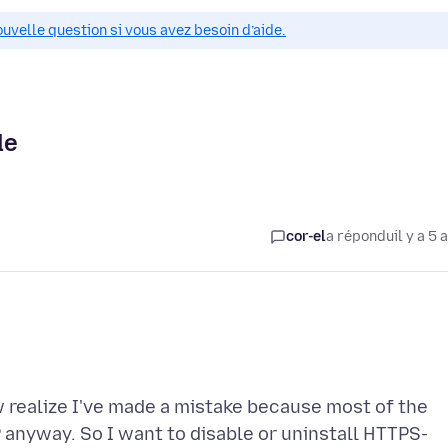
ouvelle question si vous avez besoin d’aide.
de
cor-el
a répondu
il y a 5 
 realize I've made a mistake because most of the
 anyway. So I want to disable or uninstall HTTPS-