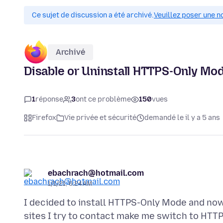
Ce sujet de discussion a été archivé.
Veuillez poser une n
Archivé
Disable or Uninstall HTTPS-Only Mo
1
réponse
3
ont ce problème
150
vues
Firefox
Vie privée et sécurité
demandé le il y a 5 ans
ebachrach@hotmail.com
1/1/21, 6:24 AM
I decided to install HTTPS-Only Mode and now
sites I try to contact make me switch to HTTP