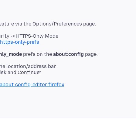
urity -> HTTPS-Only Mode
/https-only-prefs
only_mode
prefs on the
about:config
he location/address bar.
about-config-editor-firefox