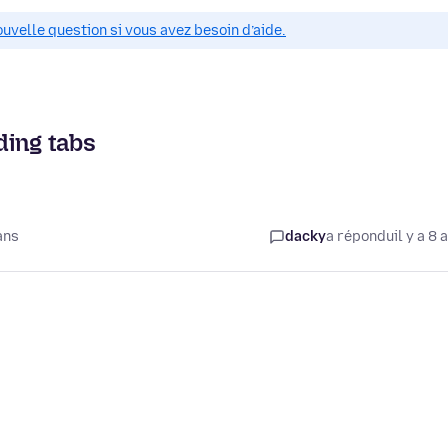
ouvelle question si vous avez besoin d’aide.
ading tabs
ans
dacky
a répondu
il y a 8 