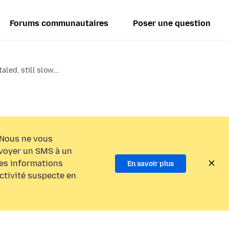
Forums communautaires
Poser une question
aled, still slow...
Nous ne vous
voyer un SMS à un
es informations
En savoir plus
activité suspecte en