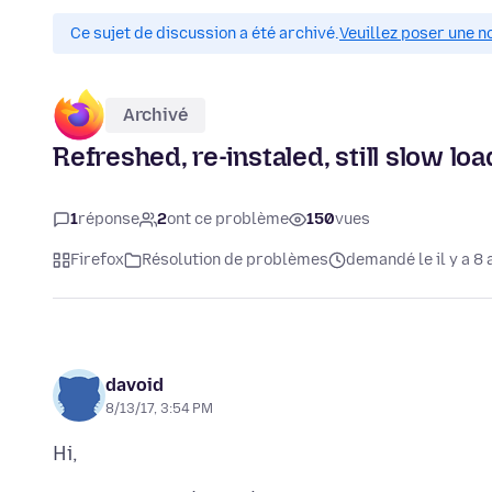
Ce sujet de discussion a été archivé.
Veuillez poser une n
Archivé
Refreshed, re-instaled, still slow lo
1
réponse
2
ont ce problème
150
vues
Firefox
Résolution de problèmes
demandé le il y a 8 
davoid
8/13/17, 3:54 PM