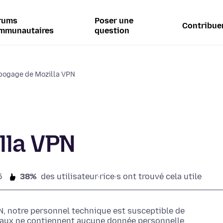
rums
Poser une
Contribue
mmunautaires
question
bogage de Mozilla VPN
lla VPN
5
38%
des utilisateur·rice·s ont trouvé cela utile
N, notre personnel technique est susceptible de
naux ne contiennent aucune donnée personnelle