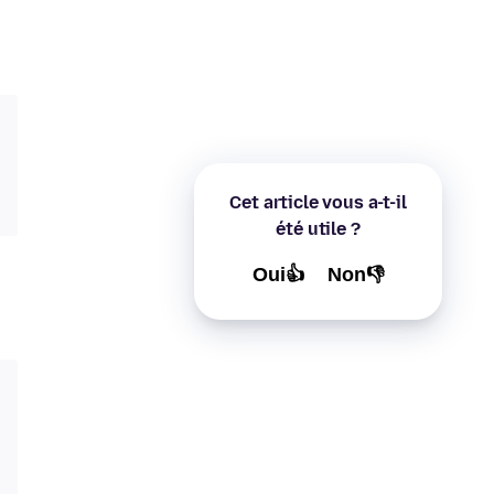
Cet article vous a-t-il
été utile ?
Oui👍
Non👎