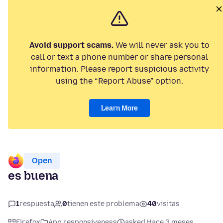
Avoid support scams.
We will never ask you to
call or text a phone number or share personal
information. Please report suspicious activity
using the “Report Abuse” option.
Learn More
Open
es buena
1
respuesta
0
tienen este problema
40
visitas
Firefox
App responsiveness
asked Hace 3 meses