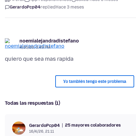
GerardoPcp04
replied
Hace 3 meses
noemialejandradistefano
4/16/26, 3:45 PM
Yo también tengo este problema
Todas las respuestas (1)
25 mayores colaboradores
GerardoPcp04
16/4/26, 21:11