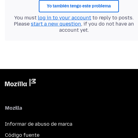
Yo también tengo este problema
You must
log in to your account
to reply to posts.
Please
start a new question
, if you do not have an
account yet.
Mozilla
Informar de abuso de marca
Código fuente