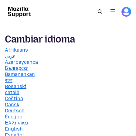
Cambiar idioma
Afrikaans
عربي
Azərbaycanca
Български
Bamanankan
বাংলা
Bosanski
català
Čeština
Dansk
Deutsch
Èʋegbe
Ελληνικά
English
Español