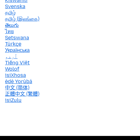
Kiswahili
Svenska
தமிழ்
தமிழ் (இலங்கை)
తెలుగు
ไทย
Setswana
Türkçe
Українська
اُردو
Tiếng Việt
Wolof
isiXhosa
èdè Yorùbá
中文 (简体)
正體中文 (繁體)
isiZulu