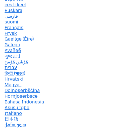
eesti keel
Euskara
فارسی
suomi
Français
Frysk
Gaeilge (Éire)
Galego
Avañe'ẽ
ગુજરાતી
هَرْشَن هَوْسَ
עברית
हिन्दी (भारत)
Hrvatski
Magyar
Dolnoserbšćina
Hornjoserbsce
Bahasa Indonesia
Asụsụ Igbo
Italiano
日本語
ქართული