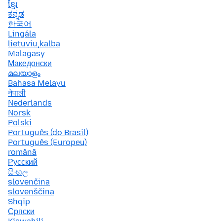
ខ្មែរ
ಕನ್ನಡ
한국어
Lingála
lietuvių kalba
Malagasy
Македонски
മലയാളം
Bahasa Melayu
नेपाली
Nederlands
Norsk
Polski
Português (do Brasil)
Português (Europeu)
română
Русский
සිංහල
slovenčina
slovenščina
Shqip
Српски