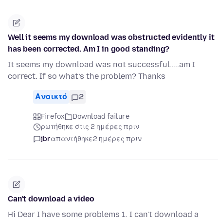
Well it seems my download was obstructed evidently it
has been corrected. Am I in good standing?
It seems my download was not successful…..am I
correct. If so what’s the problem? Thanks
Ανοικτό
2
Firefox
Download failure
ρωτήθηκε στις 2 ημέρες πριν
jbr
απαντήθηκε
2 ημέρες πριν
Can't download a video
Hi Dear I have some problems 1. I can't download a