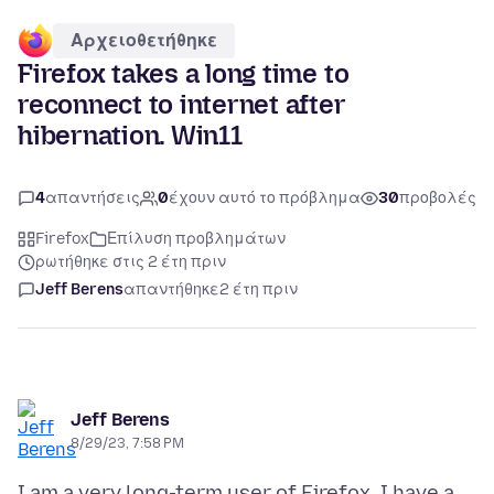
Αρχειοθετήθηκε
Firefox takes a long time to
reconnect to internet after
hibernation. Win11
4
απαντήσεις
0
έχουν αυτό το πρόβλημα
30
προβολές
Firefox
Επίλυση προβλημάτων
ρωτήθηκε στις 2 έτη πριν
Jeff Berens
απαντήθηκε
2 έτη πριν
Jeff Berens
8/29/23, 7:58 PM
I am a very long-term user of Firefox. I have a