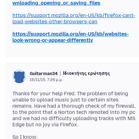
wnloading_opening_or_saving_files
https://support.mozilla.org/en-US/kb/firefox-cant-
load-websites-other-browsers-can
https://support.mozilla.org/en-US/kb/websites-
look-wrong-or-appear-differently
Ιδιοκτήτης ερώτησης
Guitarman34
16/11/15, 7:26 μ.μ.
Thanks for your help Fred. The problem of being
unable to upload music just to certain sites
remains. Have had a thorough check of my firewall,
to the point that a Norton tech remoted into my pc
and we had no difficulty uploading tracks with MS